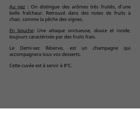
Au nez
: On distingue des arômes très fruités, d’une
belle fraîcheur. Retrouvé dans des notes de fruits à
chair, comme la pêche des vignes.
En bouche
: Une attaque onctueuse, douce et ronde,
toujours caractérisée par des fruits frais.
Le Demi-sec Réserve, est un champagne qui
accompagnera tous vos desserts.
Cette cuvée est à servir à 8°C.
PRODUITS

NOTRE SOCIÉTÉ
