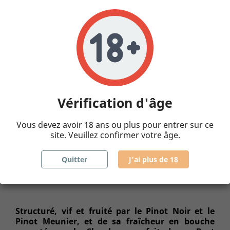
0,75 L
Bouteille
Quantité
AJOUTER AU PANIER

Vérification d'âge
Vous devez avoir 18 ans ou plus pour entrer sur ce
site. Veuillez confirmer votre âge.
Quitter
J'ai plus de 18
Cuvée Demi-Sec Réserve
Structuré, vif et fruité par le Pinot Noir et le
Pinot Meunier, et de sa fraîcheur en bouche