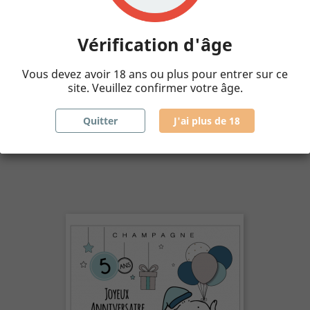
Étiquette BAPTÊME / COMMUNION
Prix
24,00 €
Vérification d'âge
Vous devez avoir 18 ans ou plus pour entrer sur ce
site. Veuillez confirmer votre âge.

AJOUTER AU PANIER
Quitter
J'ai plus de 18