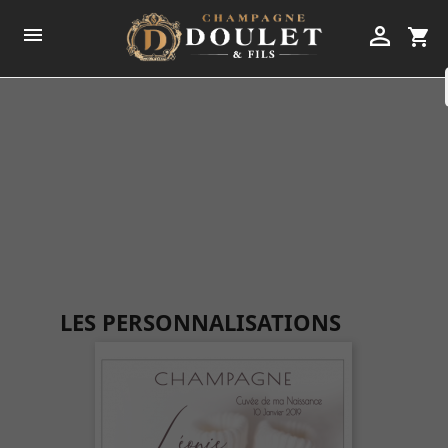


shopping_cart
LES PERSONNALISATIONS