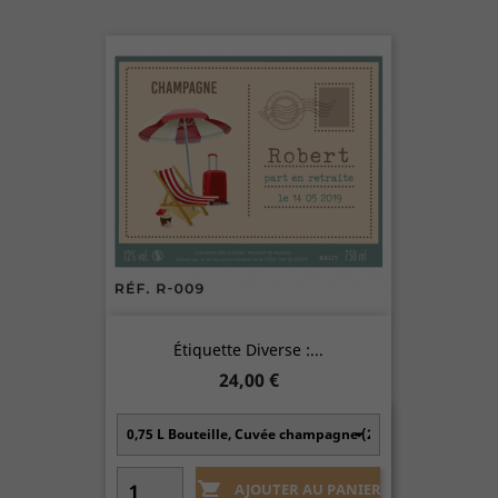
Étiquette Diverse :...
Prix
24,00 €

AJOUTER AU PANIER