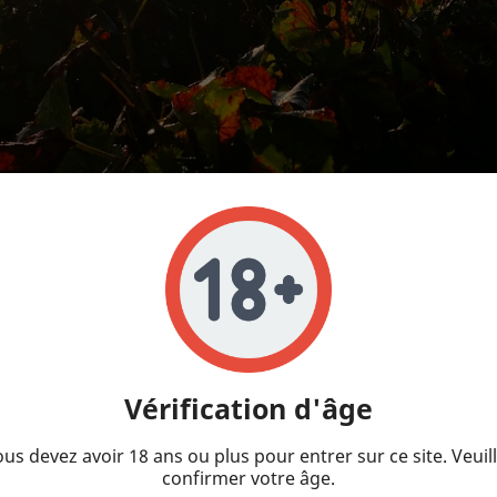
Vérification d'âge
Bienvenue sur le site
Champagne DOULET & Fils
us devez avoir 18 ans ou plus pour entrer sur ce site. Veuil
confirmer votre âge.