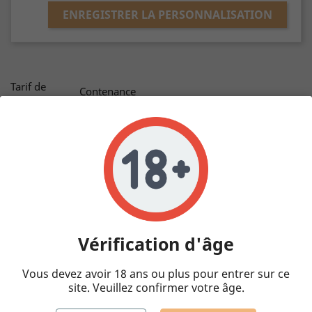
ENREGISTRER LA PERSONNALISATION
Tarif de
Contenance
l'étiquette
0,375 L Demi-
0,75 L
1,5 L
dégressif
bouteille
Bouteille
Magnum
selon la
quantité
24,00 € TTC
Cuvée
Un délai
supplémentaire
de 10 jours est
Quantité
Vérification d'âge
nécessaire pour
la réalisation

AJOUTER AU PANIER
des étiquettes
Vous devez avoir 18 ans ou plus pour entrer sur ce
site. Veuillez confirmer votre âge.
VOUS AIMEREZ AUSSI